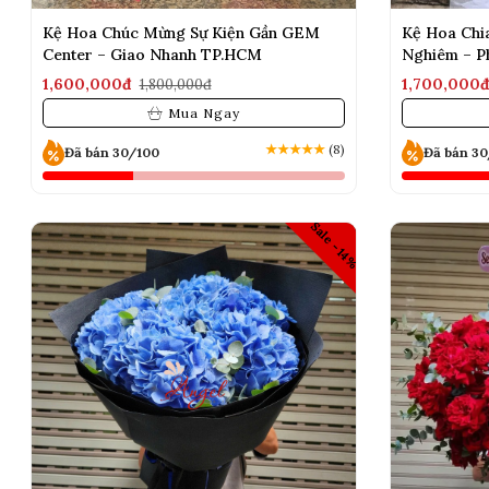
Kệ Hoa Chúc Mừng Sự Kiện Gần GEM
Kệ Hoa Chi
Center – Giao Nhanh TP.HCM
Nghiêm – P
Angel
1,600,000đ
1,700,000
1,800,000đ
Mua Ngay
★
★
★
★
★
(8)
Đã bán 30/100
Đã bán 3
Sale -14%