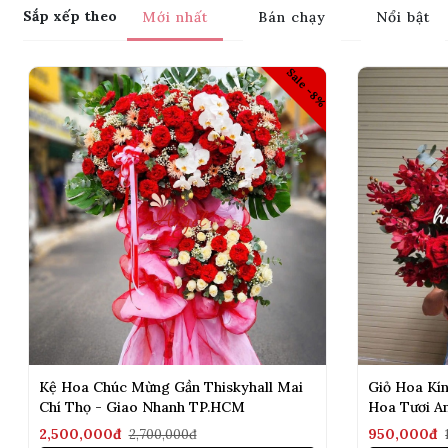
Sắp xếp theo
Mới nhất
Bán chạy
Nổi bật
Sale -8%
Kệ Hoa Chúc Mừng Gần Thiskyhall Mai
Giỏ Hoa Kí
Chí Thọ - Giao Nhanh TP.HCM
Hoa Tươi A
2,500,000đ
950,000đ
2,700,000đ