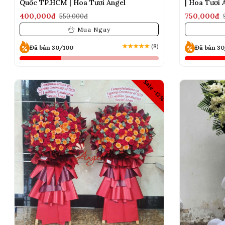
Quốc TP.HCM | Hoa Tươi Angel
| Hoa Tươi 
400,000đ
750,000đ
550,000đ
Mua Ngay
★
★
★
★
★
(8)
Đã bán 30/100
Đã bán 3
Sale -12%