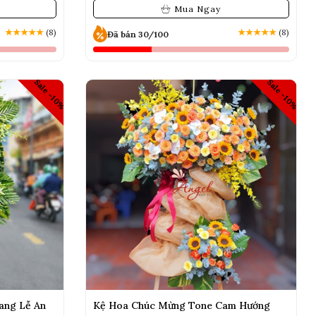
Mua Ngay
★
★
★
★
★
(8)
★
★
★
★
★
(8)
Đã bán 30/100
Sale -10%
Sale -10%
ang Lễ An
Kệ Hoa Chúc Mừng Tone Cam Hướng