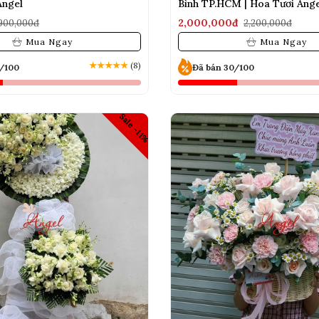
Angel
Bình TP.HCM | Hoa Tươi Ange
2,000,000đ
900,000đ
2,200,000đ
Mua Ngay
Mua Ngay
★
★
★
★
★
(8)
0/100
Đã bán 30/100
Sale -11%