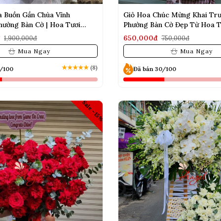
a Buồn Gần Chùa Vĩnh
Giỏ Hoa Chúc Mừng Khai Tr
hường Bàn Cờ | Hoa Tươi
Phường Bàn Cờ Đẹp Từ Hoa T
đ
650,000đ
1,900,000đ
750,000đ
Mua Ngay
Mua Ngay
★
★
★
★
★
(8)
0/100
Đã bán 30/100
Sale -15%