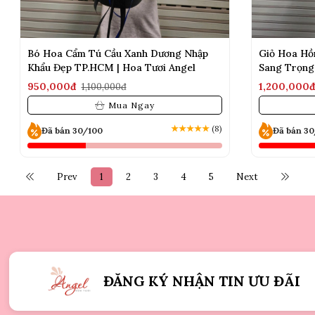
Bó Hoa Cẩm Tú Cầu Xanh Dương Nhập
Giỏ Hoa Hồ
Khẩu Đẹp TP.HCM | Hoa Tươi Angel
Sang Trọng
950,000đ
1,200,000
1,100,000đ
Mua Ngay
★
★
★
★
★
(8)
Đã bán 30/100
Đã bán 3
Prev
1
2
3
4
5
Next
ĐĂNG KÝ NHẬN TIN ƯU ĐÃI