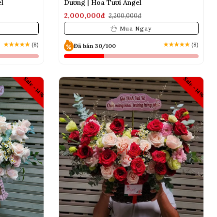
l
Dương | Hoa Tươi Angel
2,000,000đ
2,200,000đ
Mua Ngay
★
★
★
★
★
(8)
★
★
★
★
★
(8)
Đã bán 30/100
Sale -14%
Sale -14%