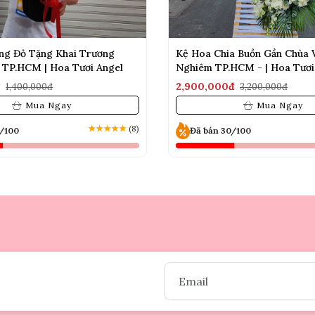
ng Đỏ Tặng Khai Trương
Kệ Hoa Chia Buồn Gần Chùa 
 TP.HCM | Hoa Tươi Angel
Nghiêm TP.HCM - | Hoa Tươi
đ
2,900,000đ
1,400,000đ
3,200,000đ
Mua Ngay
Mua Ngay
★
★
★
★
★
(8)
0/100
Đã bán 30/100