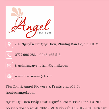
207 Nguyễn Thượng Hiền, Phường Bàn Cờ, Tp. HCM
0777 990 286 - 0948 465 516
truclinhnguyenpham@gmail.com
www.hoatuoiangel.com
Tên đơn vị: Angel Flowers & Fruits chủ sở hữu
hoatuoiangel.com
Người Đại Diện Pháp Luật: Nguyễn Phạm Trúc Linh. GCNĐK
hộ kinh doanh số: 41C8023679. Ngày cấp: 08/01/2020. Nơi cấp: