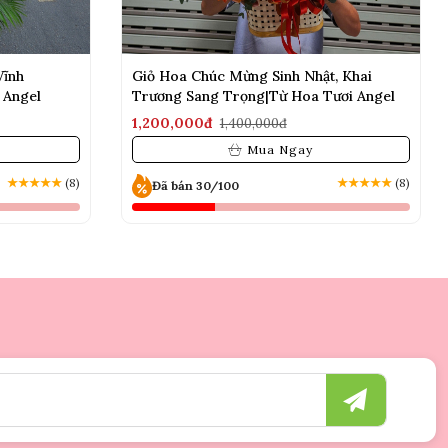
Vĩnh
Giỏ Hoa Chúc Mừng Sinh Nhật, Khai
 Angel
Trương Sang Trọng|Từ Hoa Tươi Angel
1,200,000đ
1,400,000đ
Mua Ngay
★
★
★
★
★
(8)
★
★
★
★
★
(8)
Đã bán 30/100