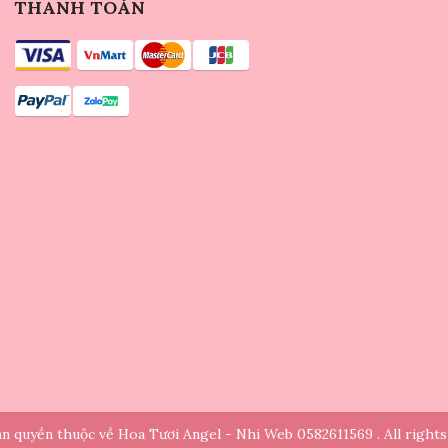
THANH TOÁN
n quyền thuộc về Hoa Tươi Angel - Nhi Web 0582611569 . All rights