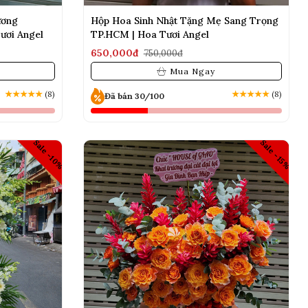
ương
Hộp Hoa Sinh Nhật Tặng Mẹ Sang Trọng
ươi Angel
TP.HCM | Hoa Tươi Angel
650,000đ
750,000đ
Mua Ngay
★
★
★
★
★
(8)
★
★
★
★
★
(8)
Đã bán 30/100
Sale -10%
Sale -15%