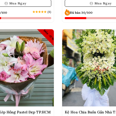
Mua Ngay
Mua Ngay
★
★
★
★
★
(8)
0/100
Đã bán 30/100
Sale -17%
Kép Hồng Pastel Đẹp TP.HCM
Kệ Hoa Chia Buồn Gần Nhà T