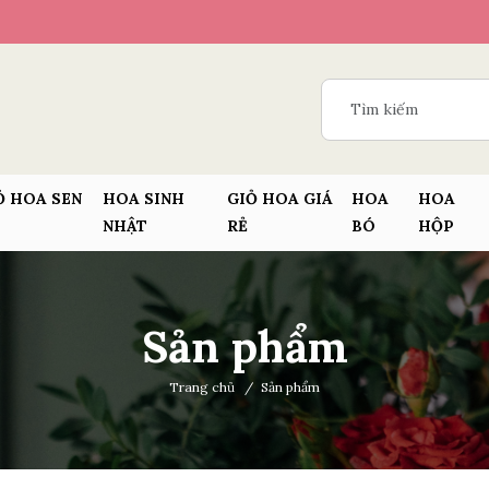
Ỏ HOA SEN
HOA SINH
GIỎ HOA GIÁ
HOA
HOA
NHẬT
RẺ
BÓ
HỘP
Sản phẩm
Trang chủ
/
Sản phẩm