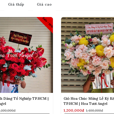
Giá thấp
Giá cao
Sale -14%
nh Dâng Tổ Nghiệp TP.HCM |
Giỏ Hoa Chúc Mừng Lễ Ký K
ngel
TP.HCM | Hoa Tươi Angel
1,200,000đ
1,100,000đ
1,400,000đ