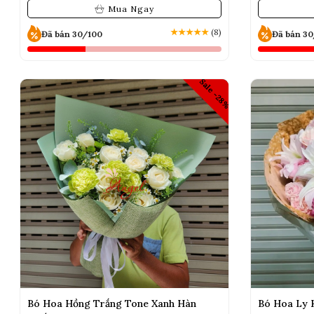
Mua Ngay
★
★
★
★
★
(8)
Đã bán 30/100
Đã bán 3
Sale -28%
Bó Hoa Hồng Trắng Tone Xanh Hàn
Bó Hoa Ly 