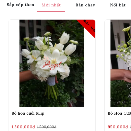
Sắp xếp theo
Mới nhất
Bán chạy
Nổi bật
Sale -14%
Bó hoa cưới tulip
Bó Hoa Cướ
1,300,000đ
950,000đ
1,500,000đ