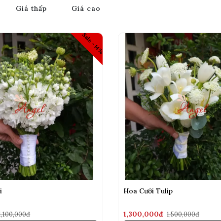
Giá thấp
Giá cao
Sale -14%
i
Hoa Cưới Tulip
1,300,000đ
1,100,000đ
1,500,000đ