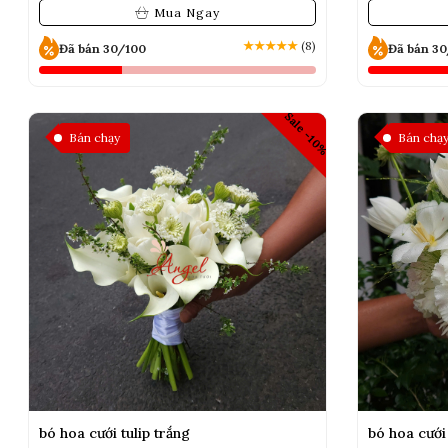
Mua Ngay
★
★
★
★
★
(8)
Đã bán 30/100
Đã bán 3
Sale -10%
Bán chạy
Bán chạ
bó hoa cưới tulip trắng
bó hoa cưới 