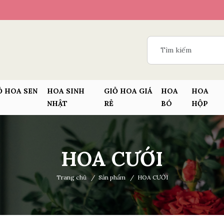
Ỏ HOA SEN
HOA SINH
GIỎ HOA GIÁ
HOA
HOA
NHẬT
RẺ
BÓ
HỘP
HOA CƯỚI
Trang chủ
/
Sản phẩm
/
HOA CƯỚI