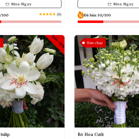
Mua Ngay
Mua Ngay
★
★
★
★
★
(8)
0/100
Đã bán 30/100
Sale -14%
y
Bán chạy
tulip
Bó Hoa Cưới