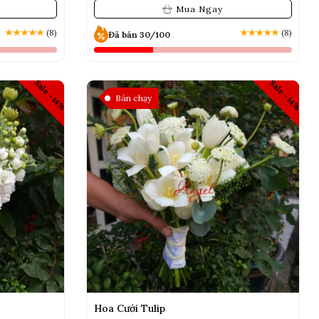
Mua Ngay
★
★
★
★
★
(8)
★
★
★
★
★
(8)
Đã bán 30/100
Sale -14%
Sale -14%
Bán chạy
Hoa Cưới Tulip