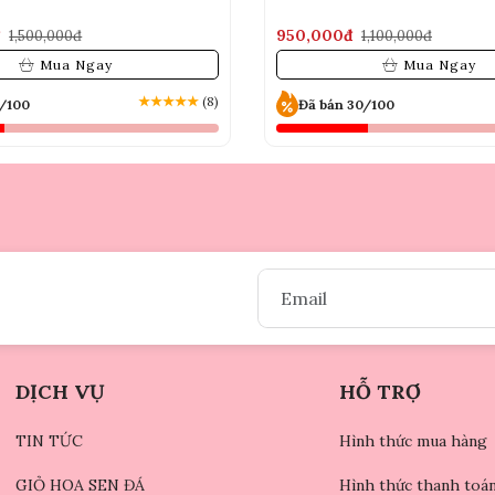
đ
950,000đ
1,500,000đ
1,100,000đ
Mua Ngay
Mua Ngay
★
★
★
★
★
(8)
0/100
Đã bán 30/100
DỊCH VỤ
HỖ TRỢ
TIN TỨC
Hình thức mua hàng
GIỎ HOA SEN ĐÁ
Hình thức thanh toá