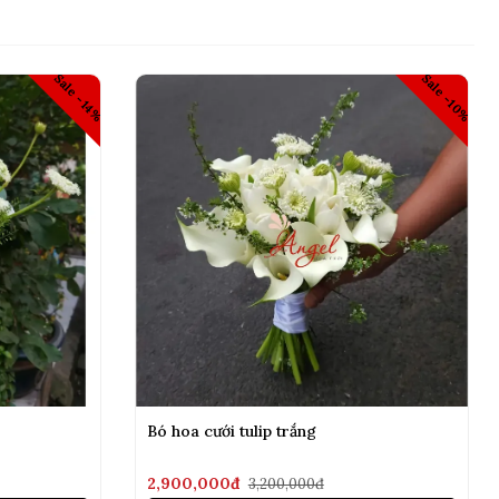
Sale -10%
Sale -14%
Bó hoa cưới tulip trắng
2,900,000đ
3,200,000đ