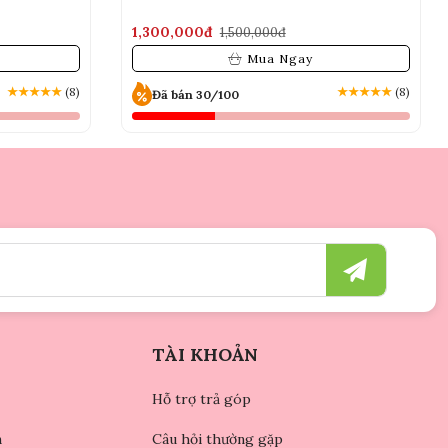
1,300,000đ
1,500,000đ
Mua Ngay
★
★
★
★
★
(8)
★
★
★
★
★
(8)
Đã bán 30/100
TÀI KHOẢN
Hỗ trợ trả góp
n
Câu hỏi thường gặp