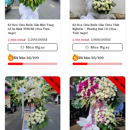
Kệ Hoa Chia Buồn Gần Nhà Tang
Kệ Hoa Chia Buồn Gần Chùa Vĩnh
Lễ An Bình TP.HCM | Hoa Tươi
Nghiêm – Phường Bàn Cờ | Hoa
Angel
Tươi Angel
2,200,000đ
1,900,000đ
2,000,000đ
1,700,000đ
Mua Ngay
Mua Ngay
Đã bán 30/100
Đã bán 30/100
Sale -10%
Sale -16%