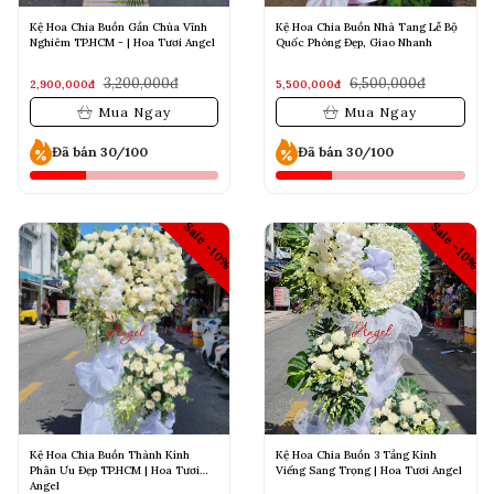
Kệ Hoa Chia Buồn Gần Chùa Vĩnh
Kệ Hoa Chia Buồn Nhà Tang Lễ Bộ
Nghiêm TP.HCM - | Hoa Tươi Angel
Quốc Phòng Đẹp, Giao Nhanh
3,200,000đ
6,500,000đ
2,900,000đ
5,500,000đ
Mua Ngay
Mua Ngay
Đã bán 30/100
Đã bán 30/100
Sale -10%
Sale -10%
Kệ Hoa Chia Buồn Thành Kính
Kệ Hoa Chia Buồn 3 Tầng Kính
Phân Ưu Đẹp TP.HCM | Hoa Tươi
Viếng Sang Trọng | Hoa Tươi Angel
Angel