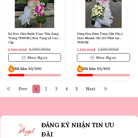
Kệ Hoa Chia Buồn Tone Tím Sang
Vòng Hoa Đám Tang Gần Đây |
Trọng TP.HCM | Hoa Tang Lễ Cao
Giao Nhanh Chỉ 120 Phút tại
Cấp
TP.HCM
6,900,000đ
2,500,000đ
6,500,000đ
2,200,000đ
Mua Ngay
Mua Ngay
Đã bán 30/100
Đã bán 30/100
Prev
1
2
3
4
5
Next
ĐĂNG KÝ NHẬN TIN ƯU
ĐÃI