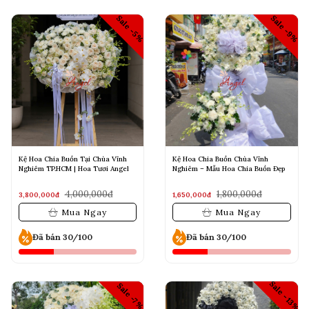
Sale -5%
Sale -9%
Kệ Hoa Chia Buồn Tại Chùa Vĩnh
Kệ Hoa Chia Buồn Chùa Vĩnh
Nghiêm TP.HCM | Hoa Tươi Angel
Nghiêm – Mẫu Hoa Chia Buồn Đẹp
4,000,000đ
1,800,000đ
3,800,000đ
1,650,000đ
Mua Ngay
Mua Ngay
Đã bán 30/100
Đã bán 30/100
Sale -13%
Yêu thích
Sale -7%