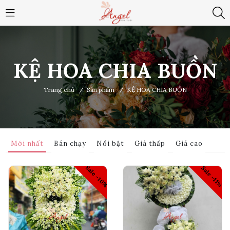
KỆ HOA CHIA BUỒN
Trang chủ
/
Sản phẩm
/
KỆ HOA CHIA BUỒN
Mới nhất
Bán chạy
Nổi bật
Giá thấp
Giá cao
Sale -10%
Sale -11%