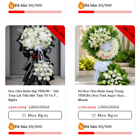
Đã bán 30/100
Đã bán 30/100
Sale -12%
Sale -11%
Hoa Chia Buồn Đẹp TP.HCM – Gửi
Kệ Hoa Chia Buồn Sang Trọng
Trọn Lời Tiễn Biệt Tinh Tế Và Ý
TP.HCM | Hoa Tươi Angel Giao
Nghĩa
Nhanh
1,800,000đ
1,900,000đ
1,600,000đ
1,700,000đ
Mua Ngay
Mua Ngay
Đã bán 30/100
Đã bán 30/100