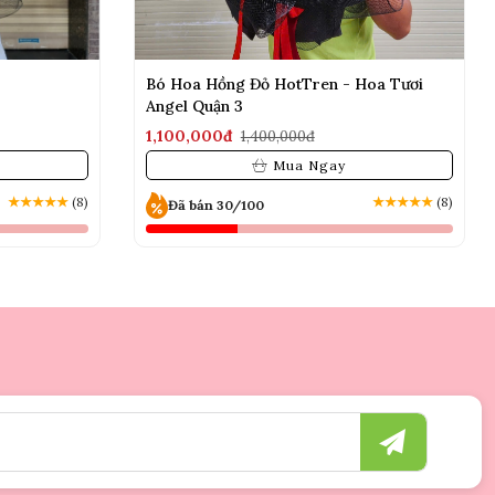
Bó Hoa Hồng Đỏ HotTren - Hoa Tươi
Angel Quận 3
1,100,000đ
1,400,000đ
Mua Ngay
★
★
★
★
★
(8)
★
★
★
★
★
(8)
Đã bán 30/100