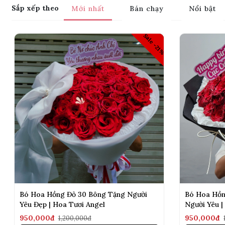
Sắp xếp theo
Mới nhất
Bán chạy
Nổi bật
Sale -21%
Bó Hoa Hồng Đỏ 30 Bông Tặng Người
Bó Hoa Hồn
Yêu Đẹp | Hoa Tươi Angel
Người Yêu 
950,000đ
950,000đ
1,200,000đ