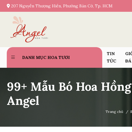
207 Nguyễn Thượng Hiền, Phường Bàn Cờ, Tp. HCM
TIN
GI
DANH MỤC HOA TƯƠI
TỨC
ĐÁ
99+ Mẫu Bó Hoa Hồng
Angel
Trang chủ
/