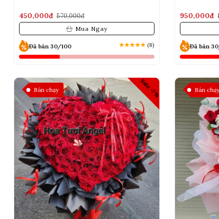
450,000đ
950,000đ
570,000đ
Mua Ngay
★
★
★
★
★
(8)
Đã bán 30/100
Đã bán 3
Sale -7%
Bán chạy
Bán chạ