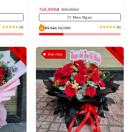
750,000đ
900,000đ
Mua Ngay
★
★
★
★
★
(8)
★
★
★
★
★
(8)
Đã bán 30/100
Sale -14%
Sale -14%
Bán chạy