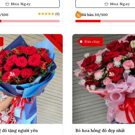
Mua Ngay
Mua Ngay
★
★
★
★
★
(8)
0/100
Đã bán 30/100
Sale -21%
y
Bán chạy
 đỏ tặng người yêu
Bó hoa hồng đỏ đẹp nhất