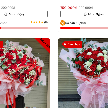
750,000đ
1,200,000đ
900,000đ
Mua Ngay
Mua Ngay
★
★
★
★
★
(8)
0/100
Đã bán 30/100
Sale -15%
y
Bán chạy