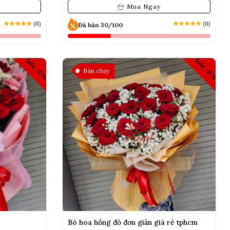
Mua Ngay
★
★
★
★
★
(8)
★
★
★
★
★
(8)
Đã bán 30/100
Sale -17%
Sale -17%
Bán chạy
Bó hoa hồng đỏ đơn giản giá rẻ tphcm