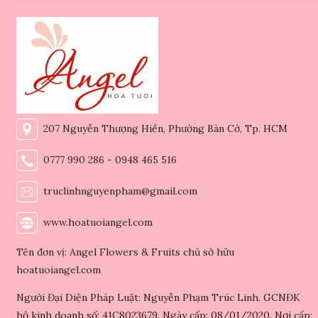
207 Nguyễn Thượng Hiền, Phường Bàn Cờ, Tp. HCM
0777 990 286 - 0948 465 516
truclinhnguyenpham@gmail.com
www.hoatuoiangel.com
Tên đơn vị: Angel Flowers & Fruits chủ sở hữu
hoatuoiangel.com
Người Đại Diện Pháp Luật: Nguyễn Phạm Trúc Linh. GCNĐK
hộ kinh doanh số: 41C8023679. Ngày cấp: 08/01/2020. Nơi cấp: