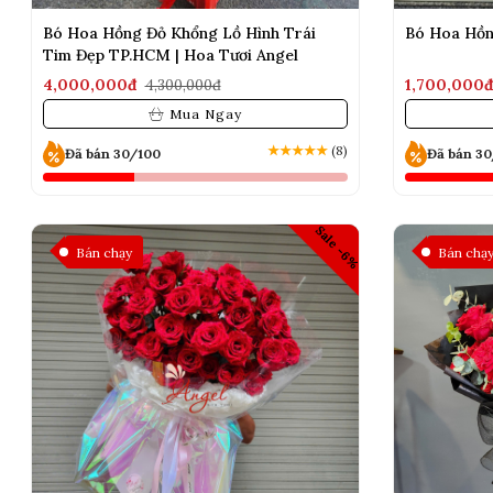
Bó Hoa Hồng Đỏ Khổng Lồ Hình Trái
Bó Hoa Hồn
Tim Đẹp TP.HCM | Hoa Tươi Angel
4,000,000đ
1,700,000
4,300,000đ
Mua Ngay
★
★
★
★
★
(8)
Đã bán 30/100
Đã bán 3
Sale -6%
Bán chạy
Bán chạ