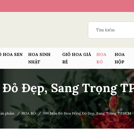
Ỏ HOA SEN
HOA SINH
GIỎ HOA GIÁ
HOA
HOA
NHẬT
RẺ
BÓ
HỘP
 Đỏ Đẹp, Sang Trọng T
Sản phẩm
/
HOA BÓ
/
99+ Mẫu Bó Hoa Hồng Đỏ Đẹp, Sang Trọng TPHCM - 