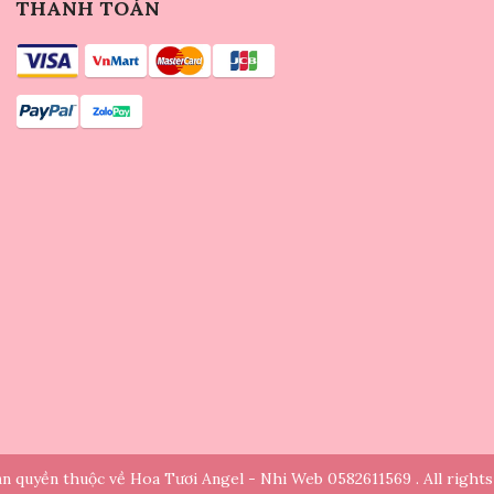
THANH TOÁN
n quyền thuộc về Hoa Tươi Angel - Nhi Web 0582611569 . All rights