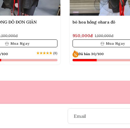
ỒNG ĐỎ ĐƠN GIẢN
bó hoa hồng ohara đỏ
950,000đ
1,100,000đ
1,100,000đ
Mua Ngay
Mua Ngay
★
★
★
★
★
(8)
0/100
Đã bán 30/100