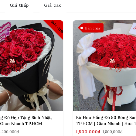
Giá thấp
Giá cao
Sale -21%
Bán chạy
g Đỏ Đẹp Tặng Sinh Nhật,
Bó Hoa Hồng Đỏ 50 Bông Sa
| Giao Nhanh TP.HCM
TP.HCM | Giao Nhanh | Hoa T
1,500,000đ
1,200,000đ
1,800,000đ