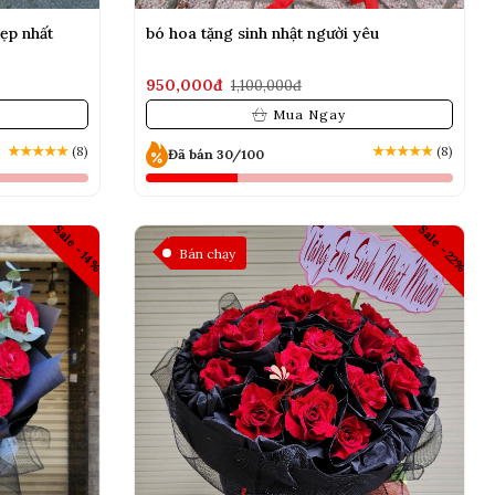
ẹp nhất
bó hoa tặng sinh nhật người yêu
950,000đ
1,100,000đ
Mua Ngay
★
★
★
★
★
(8)
★
★
★
★
★
(8)
Đã bán 30/100
Sale -14%
Sale -22%
Bán chạy