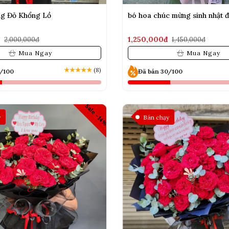
g Đỏ Khổng Lồ
bó hoa chúc mừng sinh nhật đ
đ
1,250,000đ
2,000,000đ
1,450,000đ
Mua Ngay
Mua Ngay
★
★
★
★
★
(8)
0/100
Đã bán 30/100
Sale -14%
y
Bán chạy