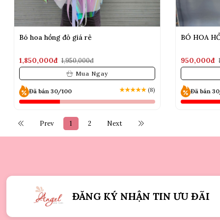
Bó hoa hồng đỏ giá rẻ
BÓ HOA H
1,850,000đ
950,000đ
1,950,000đ
Mua Ngay
★
★
★
★
★
(8)
Đã bán 30/100
Đã bán 3
Prev
1
2
Next
ĐĂNG KÝ NHẬN TIN ƯU ĐÃI