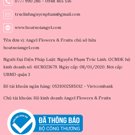
0777 990 286 - 0948 465 516
truclinhnguyenpham@gmail.com
www.hoatuoiangel.com
Tên đơn vị: Angel Flowers & Fruits chủ sở hữu
hoatuoiangel.com
Người Đại Diện Pháp Luật: Nguyễn Phạm Trúc Linh. GCNĐK hộ
kinh doanh số: 41C8023679. Ngày cấp: 08/01/2020. Nơi cấp:
UBND quận 3
Số tài khoản ngân hàng: 0531002585012 - Vietcombank
Chủ tài khoản: Hộ kinh doanh Angel Flowers & Fruits