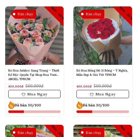
Sale -20%
Sale -20%
Bán chạy
Bán chạy
Bó Hoa Jubilee Sang Trọng – Thiết
Bó Hoa Hồng Đỏ 11 Bông – Ý Nghĩa,
Kế Độc Quyền Tại Shop Hoa Tươi
Mẫu Đẹp & Giá Tốt TPHCM
ANGEL TPHCM
500,000đ
500,000đ
400,000đ
400,000đ
Mua Ngay
Mua Ngay
Đã bán 30/100
Đã bán 30/100
Sale -21%
Sale -21%
Bán chạy
Bán chạy