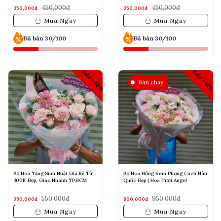
450,000đ
450,000đ
350,000đ
350,000đ
Mua Ngay
Mua Ngay
Đã bán 30/100
Đã bán 30/100
Sale -30%
Sale -16%
Bán chạy
Bó Hoa Tặng Sinh Nhật Giá Rẻ Từ
Bó Hoa Hồng Kem Phong Cách Hàn
300K Đẹp, Giao Nhanh TP.HCM
Quốc Đẹp | Hoa Tươi Angel
550,000đ
950,000đ
390,000đ
800,000đ
Mua Ngay
Mua Ngay