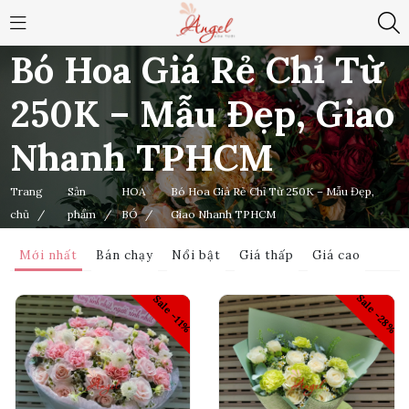
Bó Hoa Giá Rẻ Chỉ Từ
250K – Mẫu Đẹp, Giao
Nhanh TPHCM
Trang
Sản
HOA
Bó Hoa Giá Rẻ Chỉ Từ 250K – Mẫu Đẹp,
chủ
/
phẩm
/
BÓ
/
Giao Nhanh TPHCM
Mới nhất
Bán chạy
Nổi bật
Giá thấp
Giá cao
Sale -28%
Sale -11%