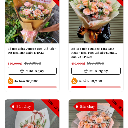
Bó Hoa Hồng Julibee Đẹp, Giá Tốt –
Bó Hoa Hồng Julibee Tặng Sinh
Đặt Hoa Sinh Nhật TPHCM
Nhật – Hoa Tươi Giá Rẻ Phường
Bàn Cờ TPHCM
490,000đ
590,000đ
390,000đ
470,000đ
Mua Ngay
Mua Ngay
Đã bán 30/100
Đã bán 30/100
Sale -23%
Sale -16%
Bán chạy
Bán chạy