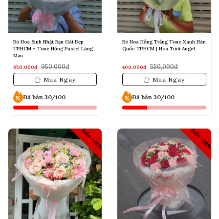
Bó Hoa Sinh Nhật Bạn Gái Đẹp
Bó Hoa Hồng Trắng Tone Xanh Hàn
TP.HCM – Tone Hồng Pastel Lãng
Quốc TP.HCM | Hoa Tươi Angel
Mạn
950,000đ
550,000đ
850,000đ
400,000đ
Mua Ngay
Mua Ngay
Đã bán 30/100
Đã bán 30/100
Sale -28%
Sale -28%