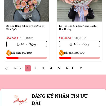
Bó Hoa Hồng Julibee Phong Cách
Bó Hoa Hồng Julibee Tone Pastel
Hàn Quốc
Nhẹ Nhàng
450,000đ
650,000đ
350,000đ
550,000đ
Mua Ngay
Mua Ngay
Đã bán 30/100
Đã bán 30/100
Prev
1
2
3
4
5
Next
ĐĂNG KÝ NHẬN TIN ƯU
ĐÃI