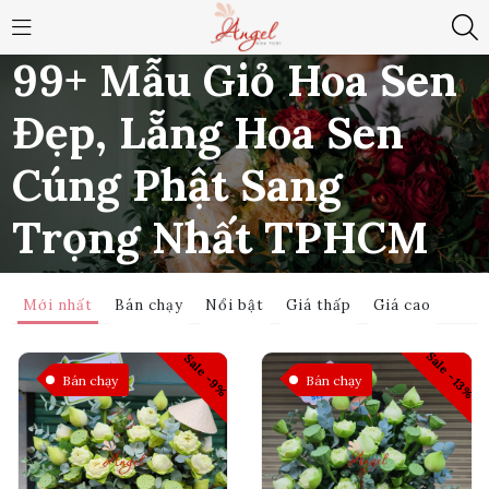
99+ Mẫu Giỏ Hoa Sen
Đẹp, Lẵng Hoa Sen
Cúng Phật Sang
Trọng Nhất TPHCM
Sản
Trang
HOA
99+ Mẫu Giỏ Hoa Sen Đẹp, Lẵng Hoa Sen Cúng
Mới nhất
Bán chạy
Nổi bật
Giá thấp
Giá cao
phẩm
chủ
/
HỘP
/
Phật Sang Trọng Nhất TPHCM
/
Sale -13%
Sale -9%
Bán chạy
Bán chạy