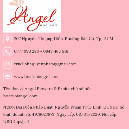
207 Nguyễn Thượng Hiền, Phường Bàn Cờ, Tp. HCM
0777 990 286 - 0948 465 516
truclinhnguyenpham@gmail.com
www.hoatuoiangel.com
Tên đơn vị: Angel Flowers & Fruits chủ sở hữu
hoatuoiangel.com
Người Đại Diện Pháp Luật: Nguyễn Phạm Trúc Linh. GCNĐK hộ
kinh doanh số: 41C8023679. Ngày cấp: 08/01/2020. Nơi cấp:
UBND quận 3