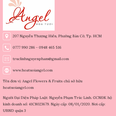
207 Nguyễn Thượng Hiền, Phường Bàn Cờ, Tp. HCM
0777 990 286 - 0948 465 516
truclinhnguyenpham@gmail.com
www.hoatuoiangel.com
Tên đơn vị: Angel Flowers & Fruits chủ sở hữu
hoatuoiangel.com
Người Đại Diện Pháp Luật: Nguyễn Phạm Trúc Linh. GCNĐK hộ
kinh doanh số: 41C8023679. Ngày cấp: 08/01/2020. Nơi cấp:
UBND quận 3