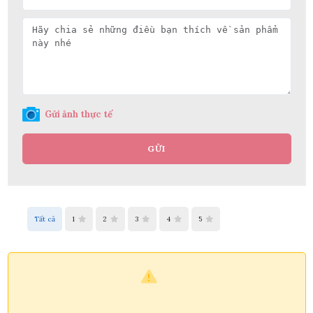
Gửi ảnh thực tế
GỬI
Tất cả
1
2
3
4
5