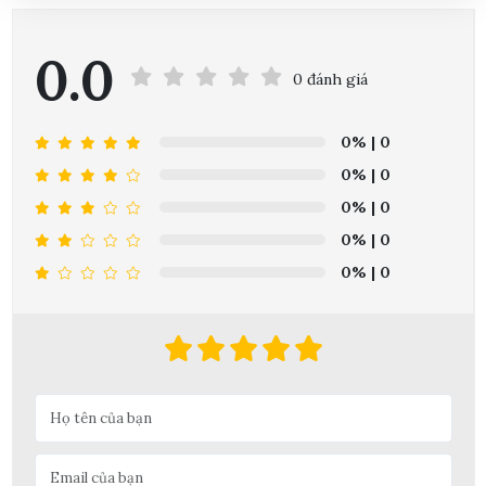
Nguyễn Minh Hiếu đã mua sản phẩm
07/08/2026
THU 05, 2024
Trần Phước Hưng đã mua sản phẩm
07/08/2026
0.0
0 đánh giá
Chính sách thanh toán
Nguyễn Thanh Bình đã mua sản phẩm
07/08/2026
THU 05, 2024
0%
| 0
Bùi Đức Trung đã mua sản phẩm
07/08/2026
0%
| 0
0%
| 0
Chính sách kiểm hàng
0%
| 0
THU 10, 2024
0%
| 0
Chính sách đổi trả
THU 05, 2024
Chính sách bảo mật
THU 05, 2024