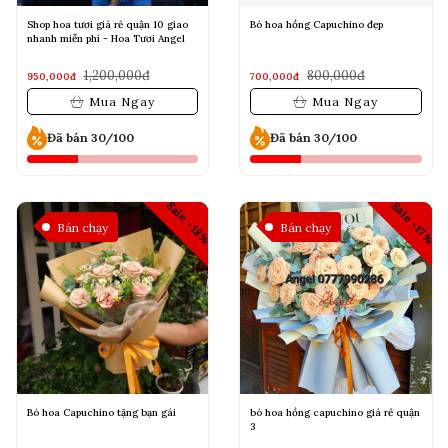
Shop hoa tươi giá rẻ quận 10 giao
Bó hoa hồng Capuchino đẹp
nhanh miễn phí - Hoa Tươi Angel
1,200,000đ
800,000đ
950,000đ
700,000đ
Mua Ngay
Mua Ngay
Đã bán 30/100
Đã bán 30/100
Sale -18%
Sale -17%
Bán chạy
Bán chạy
Bó hoa Capuchino tặng bạn gái
bó hoa hồng capuchino giá rẻ quận
3