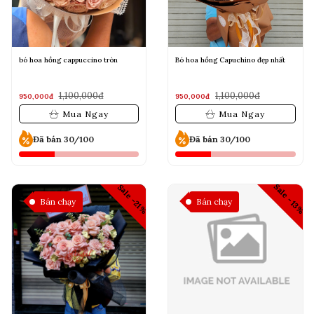
bó hoa hồng cappuccino tròn
Bó hoa hồng Capuchino đẹp nhất
1,100,000đ
1,100,000đ
950,000đ
950,000đ
Mua Ngay
Mua Ngay
Đã bán 30/100
Đã bán 30/100
Sale -13%
Sale -21%
Bán chạy
Bán chạy