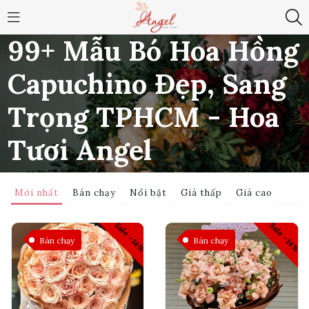
99+ Mẫu Bó Hoa Hồng
Capuchino Đẹp, Sang
Trọng TPHCM - Hoa
Tươi Angel
Sản
Trang
HOA
99+ Mẫu Bó Hoa Hồng Capuchino Đẹp, Sang
Mới nhất
Bán chạy
Nổi bật
Giá thấp
Giá cao
phẩm
chủ
/
BÓ
/
Trọng TPHCM - Hoa Tươi Angel
/
Sale -14%
Sale -14%
Bán chạy
Bán chạy