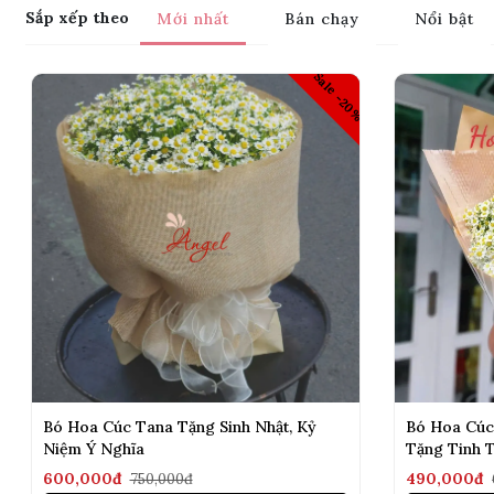
Sắp xếp theo
Mới nhất
Bán chạy
Nổi bật
Sale -20%
Bó Hoa Cúc Tana Tặng Sinh Nhật, Kỷ
Bó Hoa Cúc
Niệm Ý Nghĩa
Tặng Tinh 
600,000đ
490,000đ
750,000đ