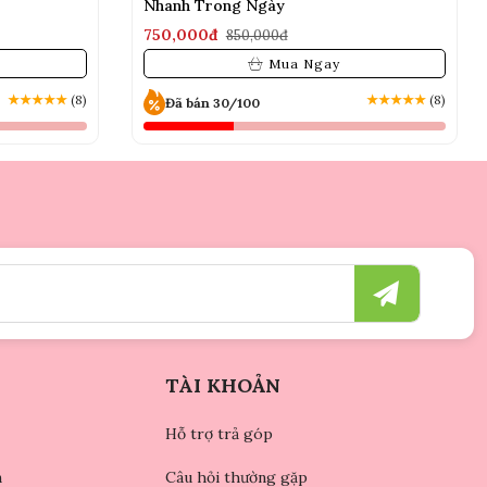
Nhanh Trong Ngày
750,000đ
850,000đ
Mua Ngay
★
★
★
★
★
(8)
★
★
★
★
★
(8)
Đã bán 30/100
TÀI KHOẢN
Hỗ trợ trả góp
n
Câu hỏi thường gặp