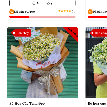
Mua Ngay
★
★
★
★
★
(8)
Đã bán 30/100
Đã bán 3
Sale -19%
Bán chạy
Bán chạ
Bó Hoa Cúc Tana Đẹp
Bó hoa cúc 