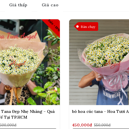
Giá thấp
Giá cao
Sale -19%
Bán chạy
 Tana Đẹp Nhẹ Nhàng – Quà
bó hoa cúc tana - Hoa Tươi A
Tế Tại TP.HCM
450,000đ
600,000đ
550,000đ