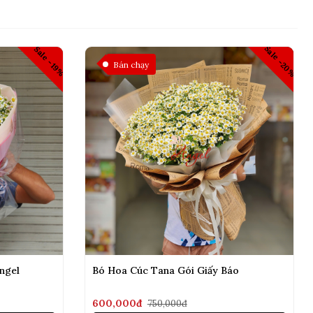
Sale -20%
Sale -19%
Bán chạy
ngel
Bó Hoa Cúc Tana Gói Giấy Báo
600,000đ
750,000đ