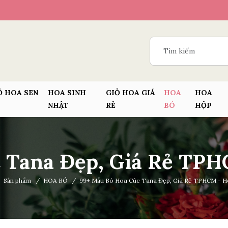
Ỏ HOA SEN
HOA SINH
GIỎ HOA GIÁ
HOA
HOA
NHẬT
RẺ
BÓ
HỘP
 Tana Đẹp, Giá Rẻ TPH
Sản phẩm
/
HOA BÓ
/
99+ Mẫu Bó Hoa Cúc Tana Đẹp, Giá Rẻ TPHCM - H