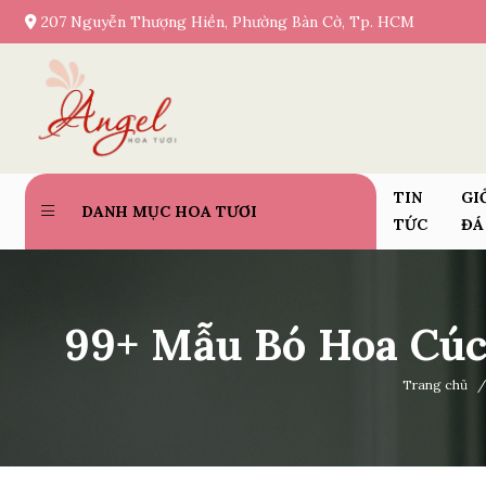
207 Nguyễn Thượng Hiền, Phường Bàn Cờ, Tp. HCM
TIN
GI
DANH MỤC HOA TƯƠI
TỨC
ĐÁ
99+ Mẫu Bó Hoa Cúc
Trang chủ
/