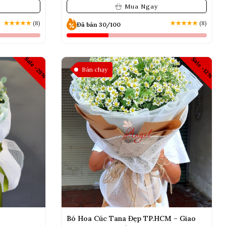
Mua Ngay
★
★
★
★
★
(8)
★
★
★
★
★
(8)
Đã bán 30/100
Sale -29%
Sale -12%
Bán chạy
Bó Hoa Cúc Tana Đẹp TP.HCM – Giao