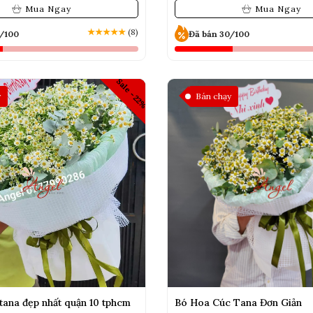
Mua Ngay
Mua Ngay
★
★
★
★
★
(8)
0/100
Đã bán 30/100
Sale -22%
y
Bán chạy
tana đẹp nhất quận 10 tphcm
Bó Hoa Cúc Tana Đơn Giản