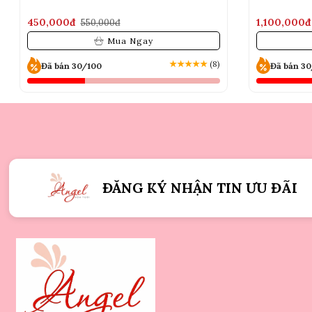
450,000đ
1,100,000đ
550,000đ
Mua Ngay
★
★
★
★
★
(8)
Đã bán 30/100
Đã bán 3
ĐĂNG KÝ NHẬN TIN ƯU ĐÃI