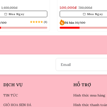
500,000đ
1,400,000đ
700,000đ
Mua Ngay
Mua Ngay
★
★
★
★
★
(8)
0/100
Đã bán 30/100
DỊCH VỤ
HỖ TRỢ
TIN TỨC
Hình thức mua hàng
GIỎ HOA SEN ĐÁ
Hình thức thanh toá