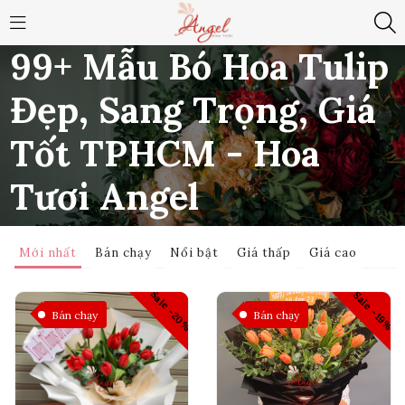
99+ Mẫu Bó Hoa Tulip
Đẹp, Sang Trọng, Giá
Tốt TPHCM - Hoa
Tươi Angel
Sản
Trang
HOA
99+ Mẫu Bó Hoa Tulip Đẹp, Sang Trọng, Giá
Mới nhất
Bán chạy
Nổi bật
Giá thấp
Giá cao
phẩm
chủ
/
BÓ
/
Tốt TPHCM - Hoa Tươi Angel
/
Sale -20%
Sale -19%
Bán chạy
Bán chạy