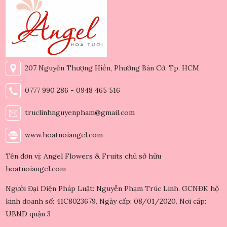
207 Nguyễn Thượng Hiền, Phường Bàn Cờ, Tp. HCM
0777 990 286 - 0948 465 516
truclinhnguyenpham@gmail.com
www.hoatuoiangel.com
Tên đơn vị: Angel Flowers & Fruits chủ sở hữu
hoatuoiangel.com
Người Đại Diện Pháp Luật: Nguyễn Phạm Trúc Linh. GCNĐK hộ
kinh doanh số: 41C8023679. Ngày cấp: 08/01/2020. Nơi cấp:
UBND quận 3