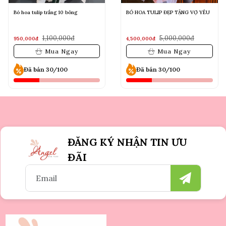
Bó hoa tulip trắng 10 bông
BÓ HOA TULIP ĐẸP TẶNG VỢ YÊU
1,100,000đ
5,000,000đ
950,000đ
4,500,000đ
Mua Ngay
Mua Ngay
Đã bán 30/100
Đã bán 30/100
ĐĂNG KÝ NHẬN TIN ƯU
ĐÃI