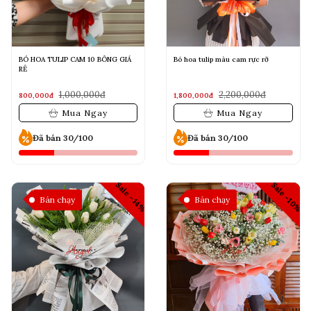
BÓ HOA TULIP CAM 10 BÔNG GIÁ
Bó hoa tulip màu cam rực rỡ
RẺ
1,000,000đ
2,200,000đ
800,000đ
1,800,000đ
Mua Ngay
Mua Ngay
Đã bán 30/100
Đã bán 30/100
Sale -10%
Sale -14%
Bán chạy
Bán chạy