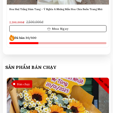
Hoa Huệ Trắng Đám Tang – Ý Nghĩa & Những Mẫu Hoa Chia Buồn Trang Nhã
2,500,000đ
2,200,000đ
Mua Ngay
Đã bán 30/100
SẢN PHẨM BÁN CHẠY
Sale -26%
2%
Bán chạy