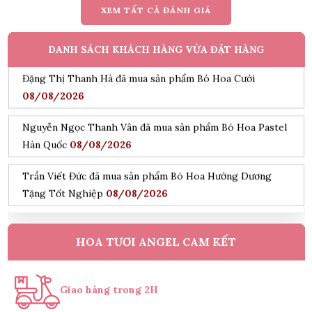
XEM TẤT CẢ ĐÁNH GIÁ
Đặng Thị Thanh Hà đã mua sản phẩm Bó Hoa Cưới
08/08/2026
DANH SÁCH KHÁCH HÀNG VỪA ĐẶT HÀNG
Nguyễn Ngọc Thanh Vân đã mua sản phẩm Bó Hoa Pastel
Hàn Quốc
08/08/2026
Trần Viết Đức đã mua sản phẩm Bó Hoa Hướng Dương
Tặng Tốt Nghiệp
08/08/2026
Đỗ Hoàng Nam đã mua sản phẩm Kệ Hoa Khai Trương
Tone Hồng
08/08/2026
Nguyễn Minh Hiếu đã mua sản phẩm Kệ Hoa Tang Lễ Cao
HOA TƯƠI ANGEL CAM KẾT
Cấp
08/08/2026
Trần Phước Hưng đã mua sản phẩm chậu lan hồ điệp vàng
Giao hàng trong 2H
9 cành
08/08/2026