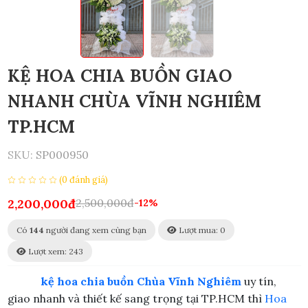
KỆ HOA CHIA BUỒN GIAO
NHANH CHÙA VĨNH NGHIÊM
TP.HCM
SKU:
SP000950
(0 đánh giá)
2,200,000đ
2,500,000đ
-12%
Có
144
người đang xem cùng bạn
Lượt mua: 0
Lượt xem: 243
kệ hoa chia buồn Chùa Vĩnh Nghiêm
uy tín,
giao nhanh và thiết kế sang trọng tại TP.HCM thì
Hoa