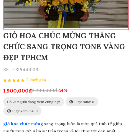
GIỎ HOA CHÚC MỪNG THĂNG
CHỨC SANG TRỌNG TONE VÀNG
ĐẸP TPHCM
SKU:
SP000036
(3 đánh giá)
1,900,000đ
2,200,000đ
-14%
Có
23
người đang xem cùng bạn
Lượt mua: 0
Lượt xem: 6459
giỏ hoa chúc mừng
sang trọng luôn là món quà tinh tế giúp
người tặng gửi gắm sự trân trọng và lời chúc tốt đẹp nhất.