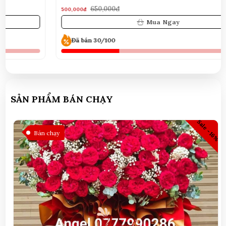
650,000đ
500,000đ
Mua Ngay
Đã bán 30/100
SẢN PHẨM BÁN CHẠY
6%
Sale -8%
Bán chạy