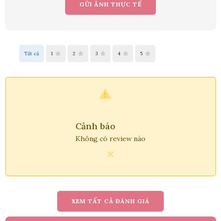
GỬI ẢNH THỰC TẾ
Tất cả
1
2
3
4
5
Trần Phước Hưng đã mua sản phẩm chậu lan hồ điệp vàng
9 cành
10/08/2026
Nguyễn Thanh Bình đã mua sản phẩm Bó hoa dâu tây kết
hợp Cherry
10/08/2026
Cảnh báo
Bùi Đức Trung đã mua sản phẩm Lẵng hoa sen đá
Không có review nào
10/08/2026
Mang Ngọc Tuyền đã mua sản phẩm Bó Hoa Cưới
10/08/2026
Trương Thị Mỹ Tiên đã mua sản phẩm Giỏ Hoa Sinh Nhật
XEM TẤT CẢ ĐÁNH GIÁ
10/08/2026