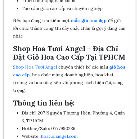
Thích hợp tặng nam lẫn nữ
Tạo cảm giác cao cấp và chuyên nghiệp
Nếu bạn đang tìm kiếm một
mẫu giỏ hoa đẹp
để gửi
lời chúc thành công thì đây chắc chắn là gợi ý đáng cân
nhắc.
Shop Hoa Tươi Angel – Địa Chỉ
Đặt Giỏ Hoa Cao Cấp Tại TPHCM
Shop Hoa Tươi Angel
chuyên thiết kế các mẫu
giỏ hoa
cao cấp
, hoa chúc mừng doanh nghiệp, hoa khai
trương và hoa tặng sếp với phong cách hiện đại, sang
trọng.
Thông tin liên hệ:
Địa chỉ: 207 Nguyễn Thượng Hiền, Phường 4, Quận
3, TP.HCM
Hotline/Zalo: 0777990286
Website:
hoatuoiangel.com