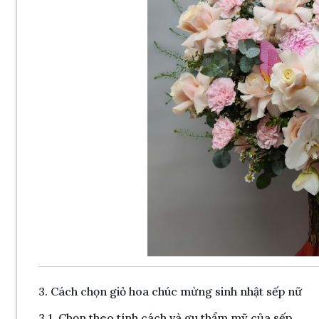
3. Cách chọn giỏ hoa chúc mừng sinh nhật sếp nữ
3.1. Chọn theo tính cách và gu thẩm mỹ của sếp