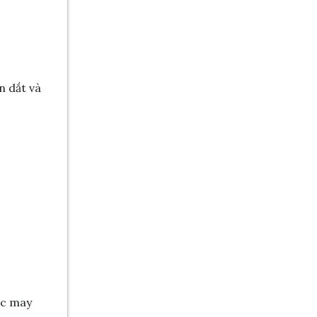
n dắt và
úc may