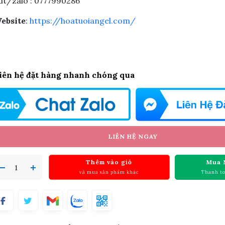
dt/zalo : 0777990286
ebsite
:
https://hoatuoiangel.com/
iên hệ đặt hàng nhanh chóng qua
LIÊN HỆ NGAY
Thêm vào giỏ
Mua 
và mua sản phẩm khác
Thanh t