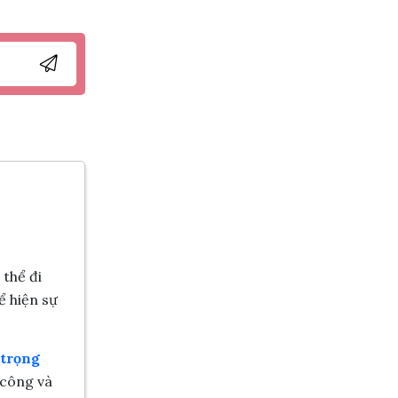
Nguyễn Minh Hiếu đã mua sản phẩm Kệ
Hoa Tang Lễ Cao Cấp
09/08/2026
Trần Phước Hưng đã mua sản phẩm
chậu lan hồ điệp vàng 9 cành
09/08/2026
Nguyễn Thanh Bình đã mua sản phẩm
Bó hoa dâu tây kết hợp Cherry
09/08/2026
Bùi Đức Trung đã mua sản phẩm Lẵng
hoa sen đá
09/08/2026
 thể đi
ể hiện sự
 trọng
 công và