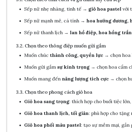
Sếp nữ nhẹ nhàng, tinh tế →
giỏ hoa pastel
với 
Sếp nữ mạnh mẽ, cá tính →
hoa hướng dương, h
Sếp nữ thanh lịch →
lan hồ điệp, hoa hồng trắn
3.2. Chọn theo thông điệp muốn gửi gắm
Muốn chúc
thành công, quyền lực
→ chọn hoa la
Muốn gửi gắm
sự kính trọng
→ chọn hoa cẩm ch
Muốn mang đến
năng lượng tích cực
→ chọn hư
3.3. Chọn theo phong cách giỏ hoa
Giỏ hoa sang trọng
: thích hợp cho buổi tiệc lớn
Giỏ hoa thanh lịch, tối giản
: phù hợp cho tặng
Giỏ hoa phối màu pastel
: tạo sự mềm mại, gần 