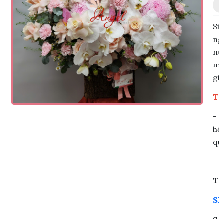
S
n
n
m
g
T
-
h
q
T
S