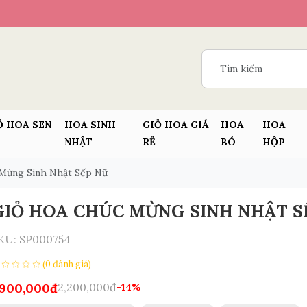
Ỏ HOA SEN
HOA SINH
GIỎ HOA GIÁ
HOA
HOA
NHẬT
RẺ
BÓ
HỘP
Mừng Sinh Nhật Sếp Nữ
GIỎ HOA CHÚC MỪNG SINH NHẬT S
KU:
SP000754
(0 đánh giá)
,900,000đ
2,200,000đ
-14%