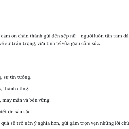
i cảm ơn chân thành gửi đến sếp nữ – người luôn tận tâm dẫ
ề sự trân trọng, vừa tinh tế vừa giàu cảm xúc.
, sự tin tưởng.
y, thành công.
n, may mắn và bền vững.
biết ơn sâu sắc.
 quà sẽ trở nên ý nghĩa hơn, gửi gắm trọn vẹn những lời ch