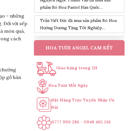
Nguyễn Ngọc Thanh Vân đã mua sản
phẩm Bó Hoa Pastel Hàn Quốc
09/08/2026
 đạo – những
Trần Viết Đức đã mua sản phẩm Bó Hoa
. Đối với sếp
Hướng Dương Tặng Tốt Nghiệp
là món quà,
09/08/2026
trong cách
Đỗ Hoàng Nam đã mua sản phẩm Kệ
HOA TƯƠI ANGEL CAM KẾT
Hoa Khai Trương Tone Hồng
09/08/2026
Nguyễn Minh Hiếu đã mua sản phẩm Kệ
Giao hàng trong 2H
Hoa Tang Lễ Cao Cấp
09/08/2026
 chướng
hộp gỗ hàn
Trần Phước Hưng đã mua sản phẩm
Hoa Tươi Mỗi Ngày
chậu lan hồ điệp vàng 9 cành
09/08/2026
Đặt Hàng Trực Tuyến Nhận Ưu
Nguyễn Thanh Bình đã mua sản phẩm
Đãi
Bó hoa dâu tây kết hợp Cherry
09/08/2026
0777 990 286 - 0948 465 516
Bùi Đức Trung đã mua sản phẩm Lẵng
hoa sen đá
09/08/2026