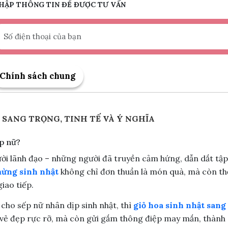
HẬP THÔNG TIN ĐỂ ĐƯỢC TƯ VẤN
Chính sách chung
 SANG TRỌNG, TINH TẾ VÀ Ý NGHĨA
ếp nữ?
người lãnh đạo – những người đã truyền cảm hứng, dẫn dắt tập
mừng sinh nhật
không chỉ đơn thuần là món quà, mà còn th
iao tiếp.
cho sếp nữ nhân dịp sinh nhật, thì
giỏ hoa sinh nhật sang
g vẻ đẹp rực rỡ, mà còn gửi gắm thông điệp may mắn, thành