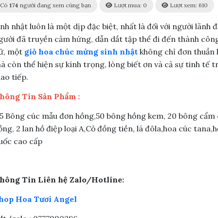
Có
174
người đang xem cùng bạn
Lượt mua: 0
Lượt xem: 610
inh nhật luôn là một dịp đặc biệt, nhất là đối với người lãnh
gười đã truyền cảm hứng, dẫn dắt tập thể đi đến thành công
ữ, một
giỏ hoa chúc mừng sinh nhật
không chỉ đơn thuần 
à còn thể hiện sự kính trọng, lòng biết ơn và cả sự tinh tế 
iao tiếp.
hông Tin Sản Phẩm :
 5 Bông cúc mẫu đơn hồng,50 bông hồng kem, 20 bông cẩm
ồng, 2 lan hồ điệp loại A,Cỏ đồng tiền, lá đôla,hoa cúc tana,
uốc cao cấp
hông Tin Liên hệ Zalo/Hotline:
hop Hoa Tươi Angel