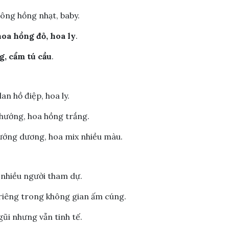
tông hồng nhạt, baby.
oa hồng đỏ, hoa ly
.
g, cẩm tú cầu
.
n hồ điệp, hoa ly.
ướng, hoa hồng trắng.
ớng dương, hoa mix nhiều màu.
, nhiều người tham dự.
 riêng trong không gian ấm cúng.
gũi nhưng vẫn tinh tế.