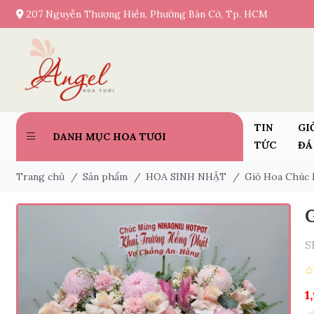
207 Nguyễn Thượng Hiền, Phường Bàn Cờ, Tp. HCM
TIN
GI
DANH MỤC HOA TƯƠI
TỨC
ĐÁ
Trang chủ
/
Sản phẩm
/
HOA SINH NHẬT
/
Giỏ Hoa Chúc 
S
1