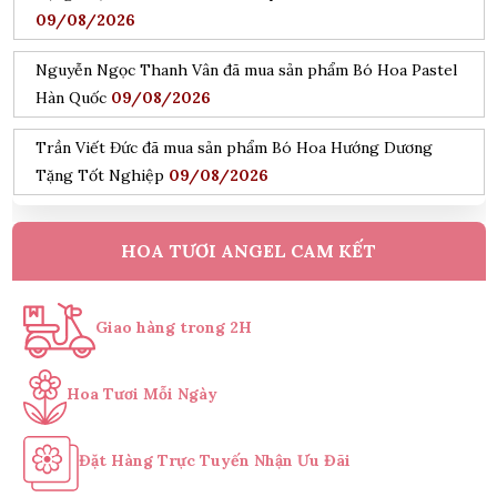
Nguyễn Ngọc Thanh Vân đã mua sản phẩm Bó Hoa Pastel
Hàn Quốc
09/08/2026
Trần Viết Đức đã mua sản phẩm Bó Hoa Hướng Dương
Tặng Tốt Nghiệp
09/08/2026
Đỗ Hoàng Nam đã mua sản phẩm Kệ Hoa Khai Trương
Tone Hồng
09/08/2026
Nguyễn Minh Hiếu đã mua sản phẩm Kệ Hoa Tang Lễ Cao
HOA TƯƠI ANGEL CAM KẾT
Cấp
09/08/2026
Trần Phước Hưng đã mua sản phẩm chậu lan hồ điệp vàng
Giao hàng trong 2H
9 cành
09/08/2026
Nguyễn Thanh Bình đã mua sản phẩm Bó hoa dâu tây kết
Hoa Tươi Mỗi Ngày
hợp Cherry
09/08/2026
Đặt Hàng Trực Tuyến Nhận Ưu Đãi
Bùi Đức Trung đã mua sản phẩm Lẵng hoa sen đá
09/08/2026