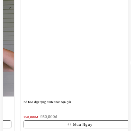
Nguyễn Minh Hiếu đã mua sản phẩm Kệ Hoa Tang Lễ Cao
Cấp
09/08/2026
Trần Phước Hưng đã mua sản phẩm chậu lan hồ điệp vàng
9 cành
09/08/2026
Nguyễn Thanh Bình đã mua sản phẩm Bó hoa dâu tây kết
hợp Cherry
09/08/2026
Bùi Đức Trung đã mua sản phẩm Lẵng hoa sen đá
09/08/2026
bó hoa đẹp tặng sinh nhật bạn gái
950,000đ
850,000đ
Mua Ngay