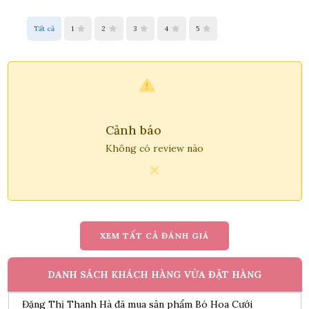
Trần Phước Hưng đã mua sản phẩm chậu lan hồ điệp vàng
Tất cả
1
2
3
4
5
9 cành
09/08/2026
Nguyễn Thanh Bình đã mua sản phẩm Bó hoa dâu tây kết
hợp Cherry
09/08/2026
Bùi Đức Trung đã mua sản phẩm Lẵng hoa sen đá
Cảnh báo
09/08/2026
Không có review nào
Mang Ngọc Tuyền đã mua sản phẩm Bó Hoa Cưới
09/08/2026
Trương Thị Mỹ Tiên đã mua sản phẩm Giỏ Hoa Sinh Nhật
09/08/2026
XEM TẤT CẢ ĐÁNH GIÁ
Đặng Thị Thanh Hà đã mua sản phẩm Bó Hoa Cưới
DANH SÁCH KHÁCH HÀNG VỪA ĐẶT HÀNG
09/08/2026