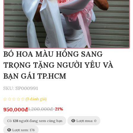
BÓ HOA MÀU HỒNG SANG
TRỌNG TẶNG NGƯỜI YÊU VÀ
BẠN GÁI TP.HCM
SKU:
SP000991
(0 đánh giá)
950,000đ
1,200,000đ
-21%
Có
128
người đang xem cùng bạn
Lượt mua: 0
Lượt xem: 176