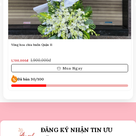
giỏ hoa tone màu xanh lá
1,400,000đ
1,200,000đ
Mua Ngay
Đã bán 30/100
ĐĂNG KÝ NHẬN TIN ƯU