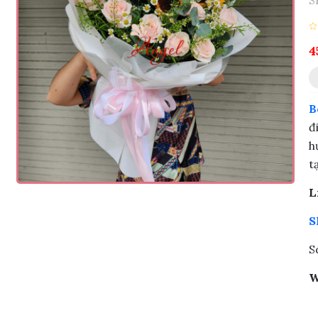
S
4
B
đ
h
t
L
S
S
W