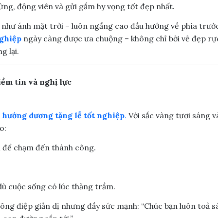
ừng, động viên và gửi gắm hy vọng tốt đẹp nhất.
 như ánh mặt trời – luôn ngẩng cao đầu hướng về phía trướ
nghiệp
ngày càng được ưa chuộng – không chỉ bởi vẻ đẹp rự
g lại.
ềm tin và nghị lực
 hướng dương tặng lễ tốt nghiệp
.
Với sắc vàng tươi sáng 
o:
h để chạm đến thành công.
 dù cuộc sống có lúc thăng trầm.
hông điệp giản dị nhưng đầy sức mạnh:
“Chúc bạn luôn toả 