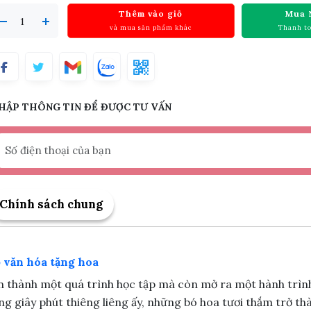
Thêm vào giỏ
Mua 
và mua sản phẩm khác
Thanh t
HẬP THÔNG TIN ĐỂ ĐƯỢC TƯ VẤN
Chính sách chung
p văn hóa tặng hoa
àn thành một quá trình học tập mà còn mở ra một hành trìn
ng giây phút thiêng liêng ấy, những bó hoa tươi thắm trở t