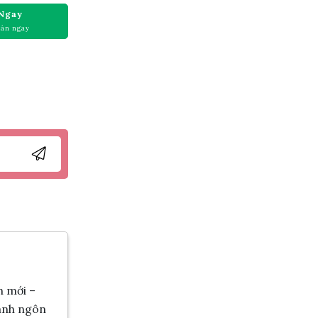
Ngay
oán ngay
h mới –
hành ngôn