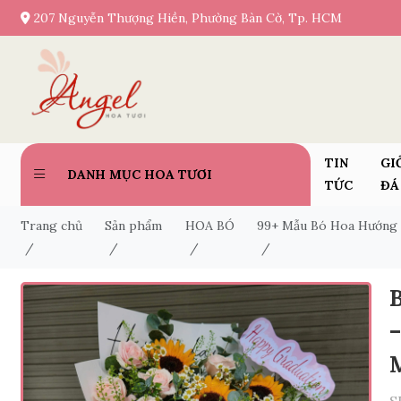
207 Nguyễn Thượng Hiền, Phường Bàn Cờ, Tp. HCM
TIN
GI
DANH MỤC HOA TƯƠI
TỨC
ĐÁ
Trang chủ
Sản phẩm
HOA BÓ
99+ Mẫu Bó Hoa Hướng 
/
/
/
/