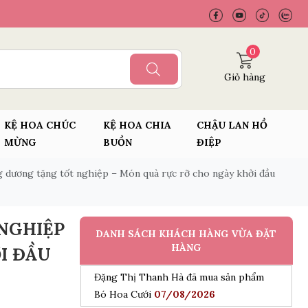
Trần Phước Hưng đã mua sản phẩm
0
chậu lan hồ điệp vàng 9 cành
07/08/2026
Giỏ hàng
Nguyễn Thanh Bình đã mua sản phẩm
Bó hoa dâu tây kết hợp Cherry
07/08/2026
KỆ HOA CHÚC
KỆ HOA CHIA
CHẬU LAN HỒ
Bùi Đức Trung đã mua sản phẩm Lẵng
MỪNG
BUỒN
ĐIỆP
hoa sen đá
07/08/2026
 dương tặng tốt nghiệp – Món quà rực rỡ cho ngày khởi đầu
Mang Ngọc Tuyền đã mua sản phẩm Bó
Hoa Cưới
07/08/2026
NGHIỆP
Trương Thị Mỹ Tiên đã mua sản phẩm
DANH SÁCH KHÁCH HÀNG VỪA ĐẶT
Giỏ Hoa Sinh Nhật
07/08/2026
HÀNG
I ĐẦU
Đặng Thị Thanh Hà đã mua sản phẩm
Bó Hoa Cưới
07/08/2026