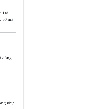
c. Đó
c rỡ mà
và dáng
sáng như