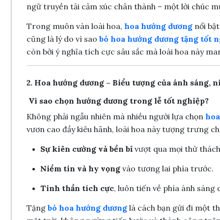
ngữ truyền tải cảm xúc chân thành – một lời chúc m
Trong muôn vàn loài hoa,
hoa hướng dương
nổi bật
cũng là lý do vì sao
bó hoa hướng dương tặng tốt 
còn bởi ý nghĩa tích cực sâu sắc mà loài hoa này man
2. Hoa hướng dương – Biểu tượng của ánh sáng, ni
Vì sao chọn hướng dương trong lễ tốt nghiệp?
Không phải ngẫu nhiên mà nhiều người lựa chọn
hoa
vươn cao đầy kiêu hãnh, loài hoa này tượng trưng ch
Sự kiên cường và bền bỉ
vượt qua mọi thử thác
Niềm tin và hy vọng
vào tương lai phía trước.
Tinh thần tích cực
, luôn tiến về phía ánh sáng
Tặng
bó hoa hướng dương
là cách bạn gửi đi một t