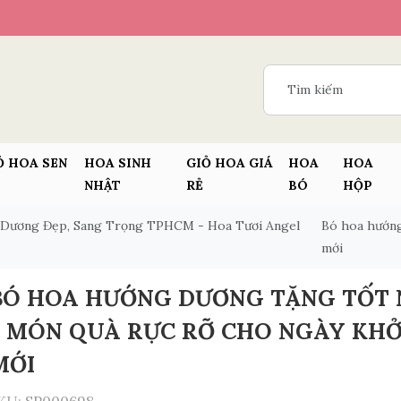
Ỏ HOA SEN
HOA SINH
GIỎ HOA GIÁ
HOA
HOA
NHẬT
RẺ
BÓ
HỘP
Dương Đẹp, Sang Trọng TPHCM - Hoa Tươi Angel
Bó hoa hướng
mới
BÓ HOA HƯỚNG DƯƠNG TẶNG TỐT 
– MÓN QUÀ RỰC RỠ CHO NGÀY KHỞ
MỚI