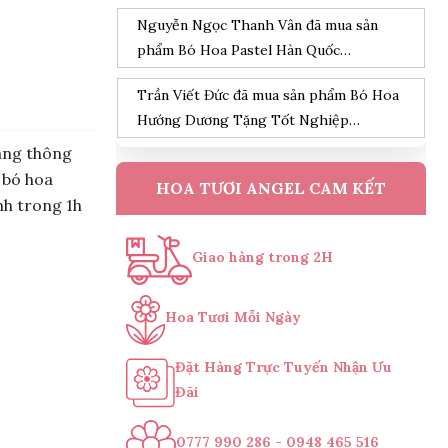
Nguyễn Ngọc Thanh Vân đã mua sản
phẩm Bó Hoa Pastel Hàn Quốc
07/08/2026
Trần Viết Đức đã mua sản phẩm Bó Hoa
Hướng Dương Tặng Tốt Nghiệp
07/08/2026
ang thông
Đỗ Hoàng Nam đã mua sản phẩm Kệ
 bó hoa
HOA TƯƠI ANGEL CAM KẾT
Hoa Khai Trương Tone Hồng
nh trong 1h
07/08/2026
Nguyễn Minh Hiếu đã mua sản phẩm Kệ
Giao hàng trong 2H
Hoa Tang Lễ Cao Cấp
07/08/2026
Trần Phước Hưng đã mua sản phẩm
Hoa Tươi Mỗi Ngày
chậu lan hồ điệp vàng 9 cành
07/08/2026
Đặt Hàng Trực Tuyến Nhận Ưu
Nguyễn Thanh Bình đã mua sản phẩm
Đãi
Bó hoa dâu tây kết hợp Cherry
07/08/2026
0777 990 286 - 0948 465 516
Bùi Đức Trung đã mua sản phẩm Lẵng